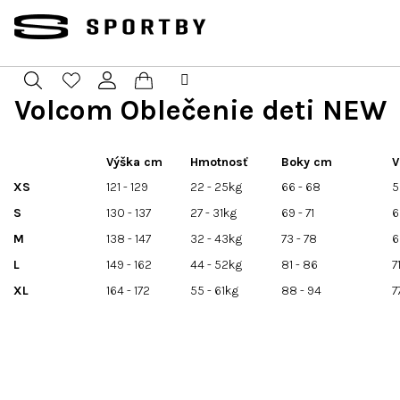
Prejsť
na
obsah
Volcom Oblečenie deti NEW
Nákupný
Hľadať
Prihlásenie
košík
Výška cm
Hmotnosť
Boky cm
V
XS
121 - 129
22 - 25kg
66 - 68
5
S
130 - 137
27 - 31kg
69 - 71
6
M
138 - 147
32 - 43kg
73 - 78
6
L
149 - 162
44 - 52kg
81 - 86
7
XL
164 - 172
55 - 61kg
88 - 94
7