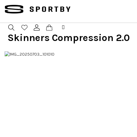
Prejsť
na
obsah
Skinners Compression 2.0
Nákupný
Hľadať
Prihlásenie
košík