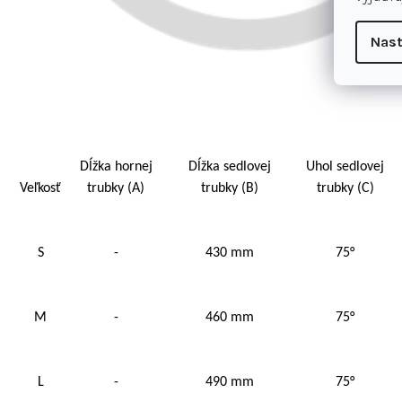
Nast
Dĺžka hornej
Dĺžka sedlovej
Uhol sedlovej
Veľkosť
trubky (A)
trubky (B)
trubky (C)
S
-
430 mm
75°
M
-
460 mm
75°
L
-
490 mm
75°