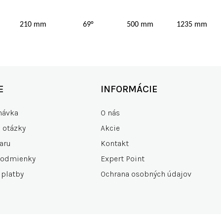
210 mm
69°
500 mm
1235 mm
E
INFORMÁCIE
návka
O nás
e otázky
Akcie
aru
Kontakt
podmienky
Expert Point
 platby
Ochrana osobných údajov