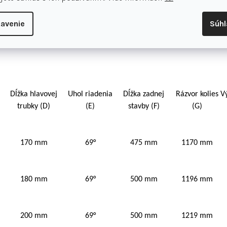
avenie
Súh
Dĺžka hlavovej
Uhol riadenia
Dĺžka zadnej
Rázvor kolies
V
trubky (D)
(E)
stavby (F)
(G)
170 mm
69°
475 mm
1170 mm
180 mm
69°
500 mm
1196 mm
200 mm
69°
500 mm
1219 mm