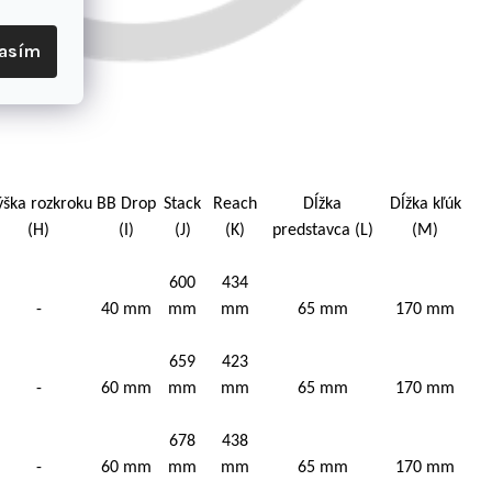
lasím
ýška rozkroku
BB Drop
Stack
Reach
Dĺžka
Dĺžka kľúk
(H)
(I)
(J)
(K)
predstavca (L)
(M)
600
434
-
40 mm
mm
mm
65 mm
170 mm
659
423
-
60 mm
mm
mm
65 mm
170 mm
678
438
-
60 mm
mm
mm
65 mm
170 mm