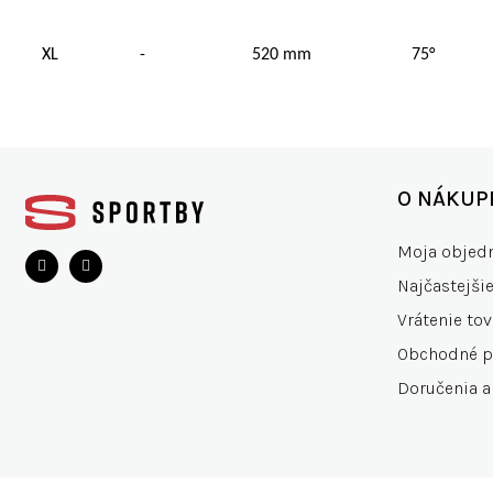
XL
-
520 mm
75°
Z
á
O NÁKUP
p
ä
Moja objed
t
Najčastejši
i
e
Vrátenie tov
Obchodné 
Doručenia a