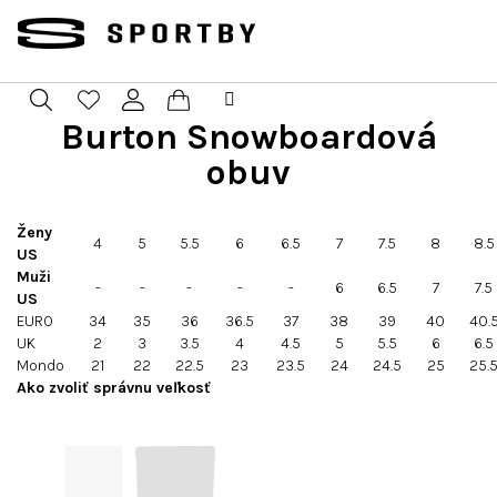
Prejsť
na
obsah
Burton Snowboardová
Nákupný
Hľadať
Prihlásenie
obuv
košík
Ženy
4
5
5.5
6
6.5
7
7.5
8
8.5
US
Muži
-
-
-
-
-
6
6.5
7
7.5
US
EURO
34
35
36
36.5
37
38
39
40
40.
UK
2
3
3.5
4
4.5
5
5.5
6
6.5
Mondo
21
22
22.5
23
23.5
24
24.5
25
25.
Ako zvoliť správnu veľkosť