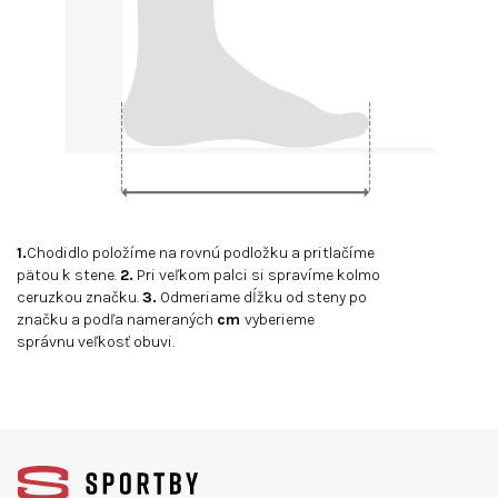
1.
Chodidlo položíme na rovnú podložku a pritlačíme
pätou k stene.
2.
Pri veľkom palci si spravíme kolmo
ceruzkou značku.
3.
Odmeriame dĺžku od steny po
značku a podľa nameraných
cm
vyberieme
správnu veľkosť obuvi.
Z
á
p