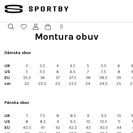
Prejsť
na
obsah
Montura obuv
Nákupný
Hľadať
Prihlásenie
košík
Dámska obuv
UK
3
3,5
4
4,5
5
5,5
6
US
5
5,5
6
6,5
7
7,5
8
EU
35,5
36
37
37,5
38
38,5
39
cm
22
22,5
23
23,5
24
24,5
25
2
Pánska obuv
UK
7
7,5
8
8,5
9
9,5
10
1
US
8
8,5
9
9,5
10
10,5
11
EU
40,5
41
42
42,5
43
43,5
44