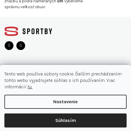
značku a podľa nameraných
cm
vyberieme
správnu veľkosť obuvi.
Z
á
p
ä
t
i
e
O NÁKUPE
Tento web používa súbory cookie. Ďalším prechádzaním
tohto webu vyjadrujete súhlas s ich používaním. Viac
Moja objednávka
INFORMÁCIE
informácií
tu.
Najčastejšie otázky
O nás
KONTAKT
Nastavenie
Vrátenie tovaru
Akcie
Obchodné podmienky
044/32 40 321
Copyright 2026
SPORTBY.SK
. Všetky práva vyhradené.
Kontakt
Súhlasím
Doručenia a platby
Expert Point
Shoptet Premium
|
mime digital