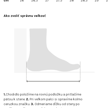
cm
26
26,5
27
27,5
28
28,5
29
2
Ako zvoliť správnu veľkosť
1.
Chodidlo položíme na rovnú podložku a pritlačíme
pätou k stene.
2.
Pri veľkom palci si spravíme kolmo
ceruzkou značku.
3.
Odmeriame dĺžku od steny po