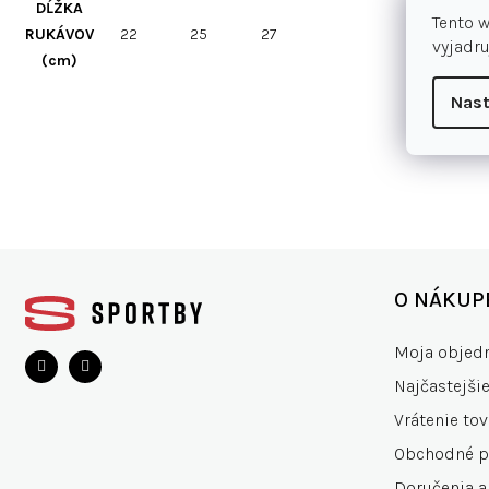
DĹŽKA
Tento 
RUKÁVOV
22
25
27
vyjadru
(cm)
Nast
Z
á
O NÁKUP
p
ä
Moja objed
t
Najčastejši
i
e
Vrátenie tov
Obchodné 
Doručenia a