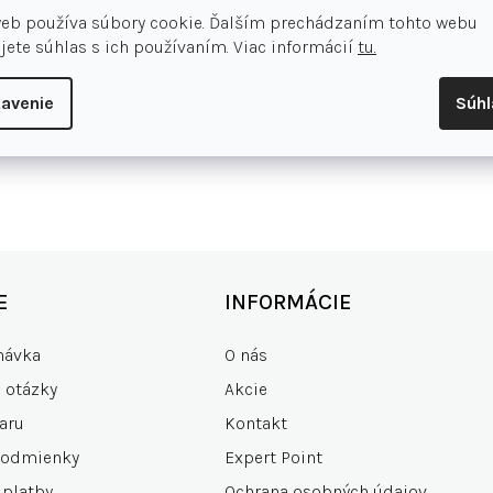
web používa súbory cookie. Ďalším prechádzaním tohto webu
jete súhlas s ich používaním. Viac informácií
tu.
avenie
Súh
E
INFORMÁCIE
návka
O nás
e otázky
Akcie
aru
Kontakt
podmienky
Expert Point
 platby
Ochrana osobných údajov