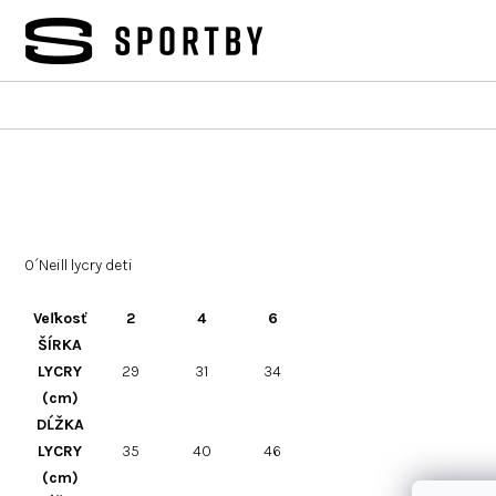
Prejsť
na
obsah
O´Neill lycry deti
Veľkosť
2
4
6
ŠÍRKA
LYCRY
29
31
34
(cm)
DĹŽKA
LYCRY
35
40
46
(cm)