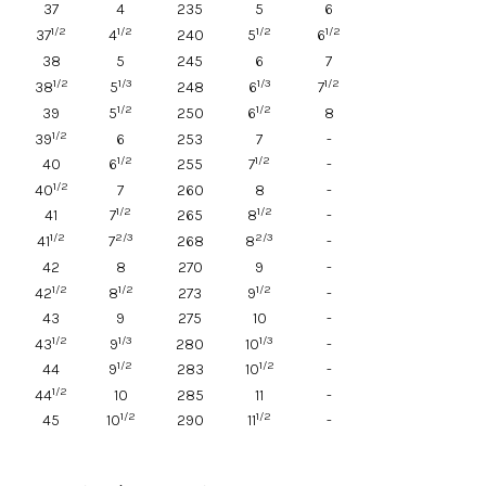
37
4
235
5
6
1/2
1/2
1/2
1/2
37
4
240
5
6
38
5
245
6
7
1/2
1/3
1/3
1/2
38
5
248
6
7
1/2
1/2
39
5
250
6
8
1/2
39
6
253
7
-
1/2
1/2
40
6
255
7
-
1/2
40
7
260
8
-
1/2
1/2
41
7
265
8
-
1/2
2/3
2/3
41
7
268
8
-
42
8
270
9
-
1/2
1/2
1/2
42
8
273
9
-
43
9
275
10
-
1/2
1/3
1/3
43
9
280
10
-
1/2
1/2
44
9
283
10
-
1/2
44
10
285
11
-
1/2
1/2
45
10
290
11
-