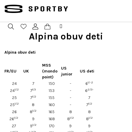
Prejsť
na
obsah
Alpina obuv deti
Nákupný
Hľadať
Prihlásenie
košík
Alpina obuv deti
MSS
US
FR/EU
UK
(mondo
US deti
junior
point)
1/-2
24
7
150
-
6
1/2
1/3
2/3-
24
7
153
-
6
1/2
25
7
155
-
7
1/2
1/2
25
8
160
-
7
1/2
26
8
165
8
8
1/2
1/2
1/2
26
9
168
8
8
1/2
27
9
170
9
9
1/2
2/3
1/2
1/2