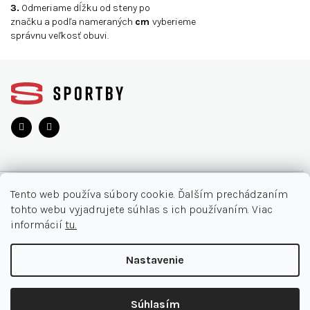
3.
Odmeriame dĺžku od steny po
značku a podľa nameraných
cm
vyberieme
správnu veľkosť obuvi.
Z
á
p
ä
t
i
e
O NÁKUPE
Tento web používa súbory cookie. Ďalším prechádzaním
tohto webu vyjadrujete súhlas s ich používaním. Viac
Moja objednávka
INFORMÁCIE
informácií
tu.
Najčastejšie otázky
O nás
KONTAKT
Nastavenie
Vrátenie tovaru
Akcie
Obchodné podmienky
044/32 40 321
Copyright 2026
SPORTBY.SK
. Všetky práva vyhradené.
Kontakt
Súhlasím
Doručenia a platby