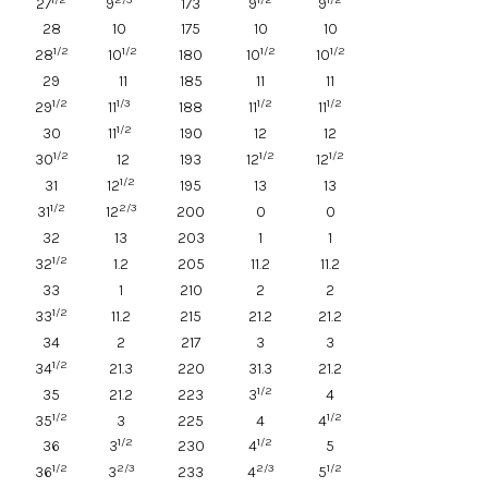
27
9
173
9
9
28
10
175
10
10
1/2
1/2
1/2
1/2
28
10
180
10
10
29
11
185
11
11
1/2
1/3
1/2
1/2
29
11
188
11
11
1/2
30
11
190
12
12
1/2
1/2
1/2
30
12
193
12
12
1/2
31
12
195
13
13
1/2
2/3
31
12
200
0
0
32
13
203
1
1
1/2
32
1.2
205
11.2
11.2
33
1
210
2
2
1/2
33
11.2
215
21.2
21.2
34
2
217
3
3
1/2
34
21.3
220
31.3
21.2
1/2
35
21.2
223
3
4
1/2
1/2
35
3
225
4
4
1/2
1/2
36
3
230
4
5
1/2
2/3
2/3
1/2
36
3
233
4
5