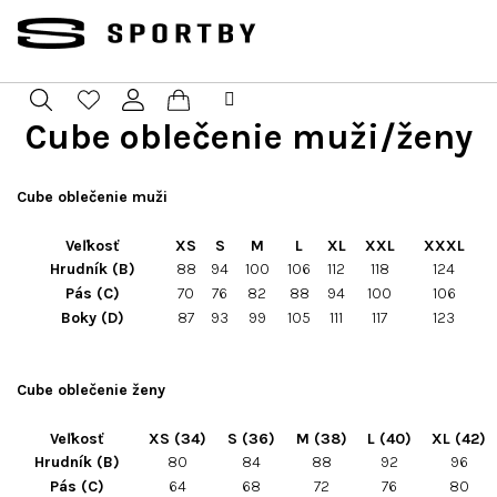
Prejsť
na
obsah
Cube oblečenie muži/ženy
Nákupný
Hľadať
Prihlásenie
košík
Cube oblečenie muži
Veľkosť
XS
S
M
L
XL
XXL
XXXL
Hrudník (B)
88
94
100
106
112
118
124
Pás (C)
70
76
82
88
94
100
106
Boky (D)
87
93
99
105
111
117
123
Cube oblečenie ženy
Veľkosť
XS (34)
S (36)
M (38)
L (40)
XL (42)
Hrudník (B)
80
84
88
92
96
Pás (C)
64
68
72
76
80