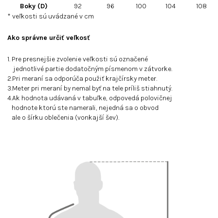
Boky (D)
92
96
100
104
108
* veľkosti sú uvádzané v cm
Ako správne určiť veľkosť
1. Pre presnejšie zvolenie veľkosti sú označené
jednotlivé partie dodatočným písmenom v zátvorke.
2.Pri meraní sa odporúča použiť krajčírsky meter.
3.Meter pri meraní by nemal byť na tele príliš stiahnutý.
4.Ak hodnota udávaná v tabuľke, odpovedá polovičnej
hodnote ktorú ste namerali, nejedná sa o obvod
ale o šírku oblečenia (vonkajší šev).