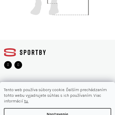
Z
á
p
ä
t
i
e
O NÁKUPE
Tento web používa súbory cookie. Ďalším prechádzaním
tohto webu vyjadrujete súhlas s ich používaním. Viac
Moja objednávka
INFORMÁCIE
informácií
tu.
Najčastejšie otázky
O nás
KONTAKT
Nastavenie