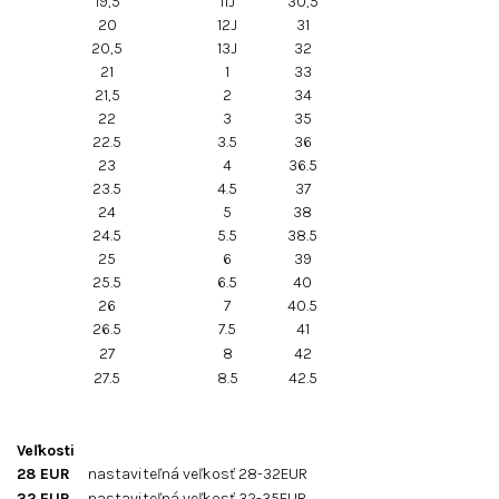
19,5
11J
30,5
20
12J
31
20,5
13J
32
21
1
33
21,5
2
34
22
3
35
22.5
3.5
36
23
4
36.5
23.5
4.5
37
24
5
38
24.5
5.5
38.5
25
6
39
25.5
6.5
40
26
7
40.5
26.5
7.5
41
27
8
42
27.5
8.5
42.5
Veľkosti
28 EUR
nastaviteľná veľkosť 28-32EUR
32 EUR
nastaviteľná veľkosť 32-35EUR