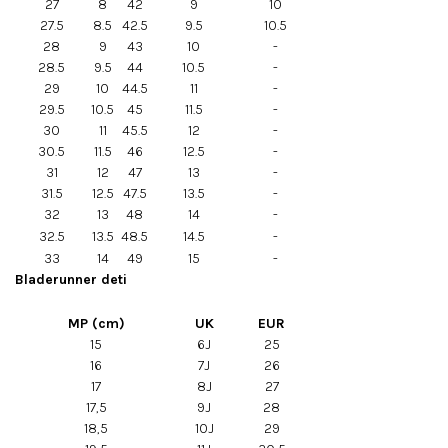
27
8
42
9
10
27.5
8.5
42.5
9.5
10.5
28
9
43
10
-
28.5
9.5
44
10.5
-
29
10
44.5
11
-
29.5
10.5
45
11.5
-
30
11
45.5
12
-
30.5
11.5
46
12.5
-
31
12
47
13
-
31.5
12.5
47.5
13.5
-
32
13
48
14
-
32.5
13.5
48.5
14.5
-
33
14
49
15
-
Bladerunner deti
MP (cm)
UK
EUR
15
6J
25
16
7J
26
17
8J
27
17,5
9J
28
18,5
10J
29