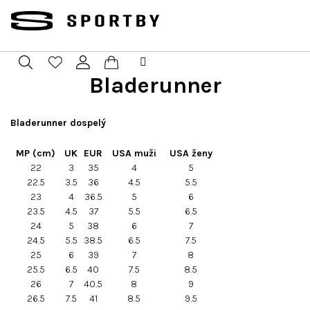
Prejsť
na
obsah
Bladerunner
Nákupný
Hľadať
Prihlásenie
košík
Bladerunner dospelý
MP (cm)
UK
EUR
USA muži
USA ženy
22
3
35
4
5
22.5
3.5
36
4.5
5.5
23
4
36.5
5
6
23.5
4.5
37
5.5
6.5
24
5
38
6
7
24.5
5.5
38.5
6.5
7.5
25
6
39
7
8
25.5
6.5
40
7.5
8.5
26
7
40.5
8
9
26.5
7.5
41
8.5
9.5