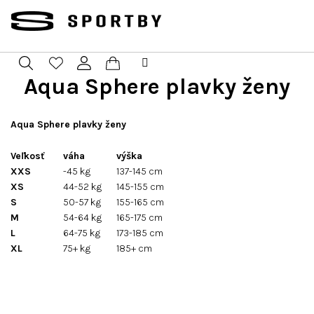
Prejsť
na
obsah
Aqua Sphere plavky ženy
Nákupný
Hľadať
Prihlásenie
košík
Aqua Sphere plavky ženy
Veľkosť
váha
výška
XXS
-45 kg
137-145 cm
XS
44-52 kg
145-155 cm
S
50-57 kg
155-165 cm
M
54-64 kg
165-175 cm
L
64-75 kg
173-185 cm
XL
75+ kg
185+ cm