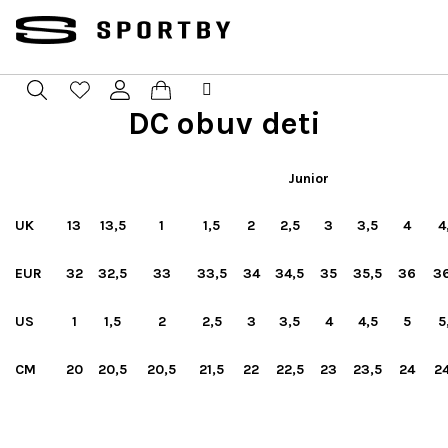
Prejsť
na
obsah
DC obuv deti
Nákupný
Hľadať
Prihlásenie
košík
Junior
UK
13
13,5
1
1,5
2
2,5
3
3,5
4
4
EUR
32
32,5
33
33,5
34
34,5
35
35,5
36
36
US
1
1,5
2
2,5
3
3,5
4
4,5
5
5
CM
20
20,5
20,5
21,5
22
22,5
23
23,5
24
24