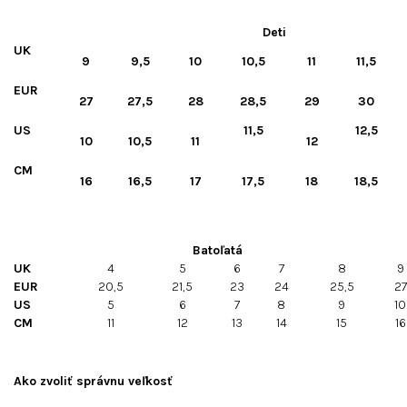
Deti
UK
9
9,5
10
10,5
11
11,5
EUR
27
27,5
28
28,5
29
30
US
11,5
12,5
10
10,5
11
12
CM
16
16,5
17
17,5
18
18,5
Batoľatá
UK
4
5
6
7
8
9
EUR
20,5
21,5
23
24
25,5
27
US
5
6
7
8
9
10
CM
11
12
13
14
15
16
Ako zvoliť správnu veľkosť