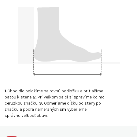
1.
Chodidlo položíme na rovnú podložku a pritlačíme
pätou k stene.
2.
Pri veľkom palci si spravíme kolmo
ceruzkou značku.
3.
Odmeriame dĺžku od steny po
značku a podľa nameraných
cm
vyberieme
správnu veľkosť obuvi.
Z
á