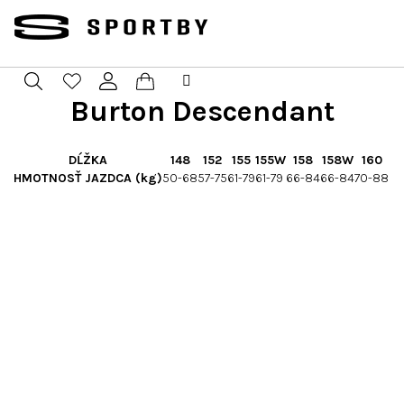
Prejsť
na
obsah
Burton Descendant
Nákupný
Hľadať
Prihlásenie
košík
DĹŽKA
148
152
155
155W
158
158W
160
HMOTNOSŤ JAZDCA (kg)
50-68
57-75
61-79
61-79
66-84
66-84
70-88