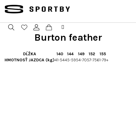
Prejsť
na
obsah
Burton feather
Nákupný
Hľadať
Prihlásenie
košík
DĹŽKA
140
144
149
152
155
HMOTNOSŤ JAZDCA (kg)
41-54
45-59
54-70
57-75
61-79+