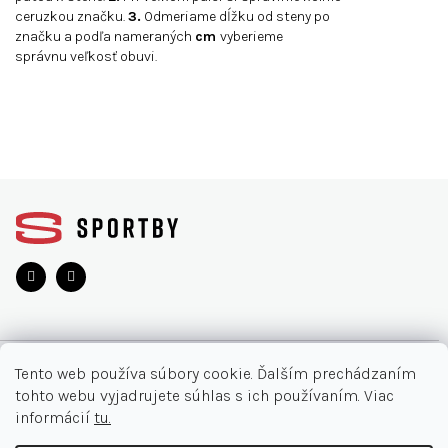
ceruzkou značku.
3.
Odmeriame dĺžku od steny po
značku a podľa nameraných
cm
vyberieme
správnu veľkosť obuvi.
Z
á
p
ä
t
i
e
O NÁKUPE
Tento web používa súbory cookie. Ďalším prechádzaním
tohto webu vyjadrujete súhlas s ich používaním. Viac
Moja objednávka
INFORMÁCIE
informácií
tu.
Najčastejšie otázky