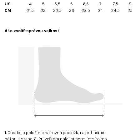
US
4
5
5,5
6
6,5
7
7,5
8
CM
21,5
22
22,5
23
23,5
24
24,5
25
Ako zvoliť správnu veľkosť
1.
Chodidlo položíme na rovnú podložku a pritlačíme
pätou k stene.
2.
Pri veľkom palci si spravíme kolmo