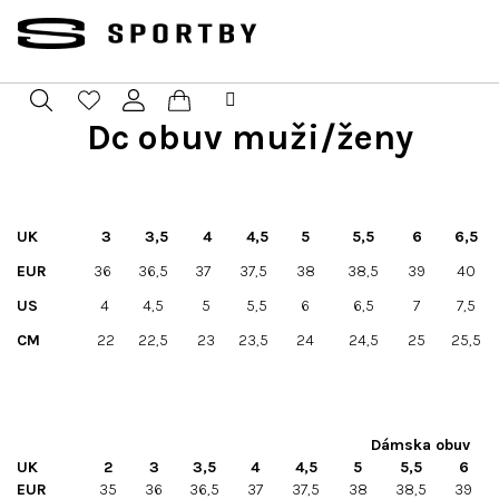
Prejsť
na
obsah
Dc obuv muži/ženy
Nákupný
Hľadať
Prihlásenie
košík
UK
3
3,5
4
4,5
5
5,5
6
6,5
EUR
36
36,5
37
37,5
38
38,5
39
40
US
4
4,5
5
5,5
6
6,5
7
7,5
CM
22
22,5
23
23,5
24
24,5
25
25,5
Dámska obuv
UK
2
3
3,5
4
4,5
5
5,5
6
EUR
35
36
36,5
37
37,5
38
38,5
39