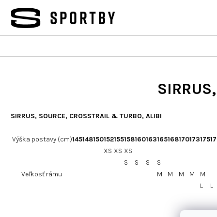
Prejsť
na
obsah
SIRRUS,
SIRRUS, SOURCE, CROSSTRAIL & TURBO, ALIBI
Výška postavy (cm)
145
148
150
152
155
158
160
163
165
168
170
173
175
1
XS
XS
XS
S
S
S
S
Veľkosť rámu
M
M
M
M
M
L
L