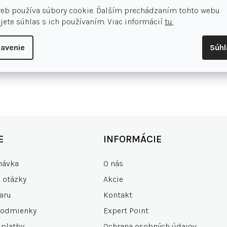
web používa súbory cookie. Ďalším prechádzaním tohto webu
jete súhlas s ich používaním. Viac informácií
tu.
avenie
Súh
E
INFORMÁCIE
návka
O nás
e otázky
Akcie
aru
Kontakt
podmienky
Expert Point
 platby
Ochrana osobných údajov