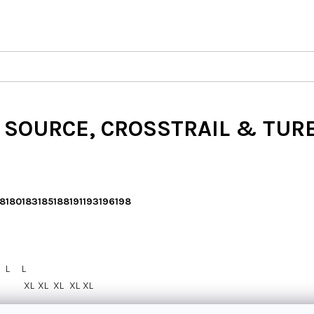
 SOURCE, CROSSTRAIL & TURB
78
180
183
185
188
191
193
196
198
L
L
XL
XL
XL
XL
XL