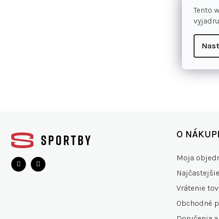
Tento 
vyjadru
Nast
Z
á
O NÁKUP
p
ä
Moja objed
t
Najčastejši
i
e
Vrátenie tov
Obchodné 
Doručenia a