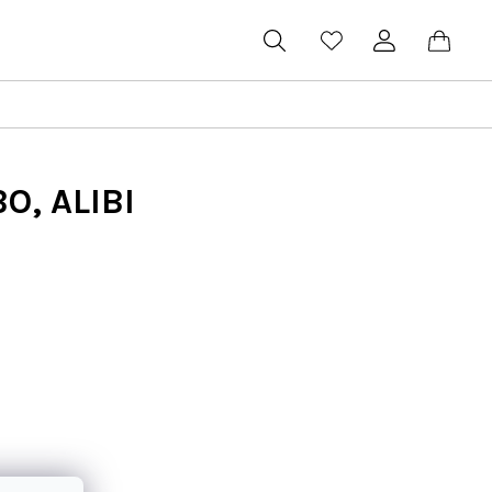
Hľadať
Prihlásenie
Náku
koší
O, ALIBI