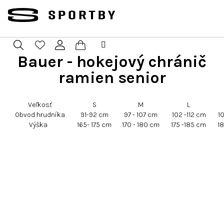
Prejsť
na
obsah
Bauer - hokejový chránič
Nákupný
Hľadať
Prihlásenie
ramien senior
košík
Veľkosť
S
M
L
Obvod hrudníka
91-92 cm
97 - 107 cm
102 -112 cm
1
Výška
165- 175 cm
170 - 180 cm
175 -185 cm
18