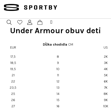
Prejsť
na
obsah
Under Armour obuv deti
Nákupný
Hľadať
Prihlásenie
košík
Dĺžka chodidla
CM
EUR
US
17,5
8
2K
18,5
9
3K
19,5
10
4K
21
11
5K
22
12
6K
23,5
13
7K
25
14
8K
26
15
9K
27
16
10K