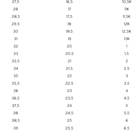
27,5
16,5
10,5K
28
17
11K
28,5
17,5
11,5K
29,5
18
12K
30
18.5
12,5K
31
19
13K
32
20
1
33
20,5
1,5
33,5
21
2
34
21,5
2,5
35
22
3
35,5
22,5
3,5
36
23
4
36,5
23,5
4,5
37,5
24
5
38
24,5
5,5
38,5
25
6
39
25,5
6,5