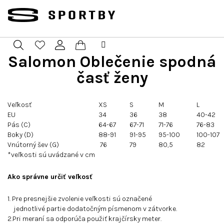
Prejsť
na
obsah
Salomon Oblečenie spodná
Nákupný
Hľadať
Prihlásenie
časť ženy
košík
Veľkosť
XS
S
M
L
EU
34
36
38
40-42
Pás (C)
64-67
67-71
71-76
76-83
Boky (D)
88-91
91-95
95-100
100-107
Vnútorný šev (G)
76
79
80,5
82
*veľkosti sú uvádzané v cm
Ako správne určiť veľkosť
1. Pre presnejšie zvolenie veľkosti sú označené
jednotlivé partie dodatočným písmenom v zátvorke.
2.Pri meraní sa odporúča použiť krajčírsky meter.