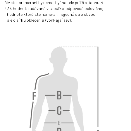
3.Meter pri meraní by nemal byť na tele príliš stiahnutý.
4.Ak hodnota udávaná v tabuľke, odpovedá polovičnej
hodnote ktorú ste namerali, nejedná sa o obvod
ale o šírku oblečenia (vonkajší šev).