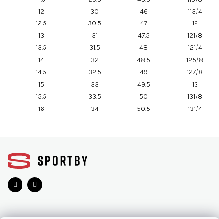
12
30
46
113/4
12.5
30.5
47
12
13
31
47.5
121/8
13.5
31.5
48
121/4
14
32
48.5
125/8
14.5
32.5
49
127/8
15
33
49.5
13
15.5
33.5
50
131/8
16
34
50.5
131/4
Z
á
p
ä
t
i
e