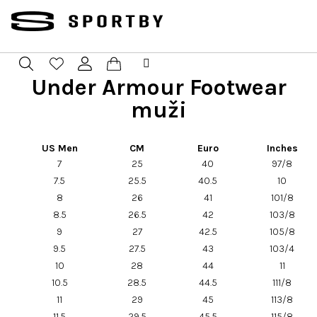
Prejsť
na
obsah
Under Armour Footwear
Nákupný
Hľadať
Prihlásenie
muži
košík
US Men
CM
Euro
Inches
7
25
40
97/8
7.5
25.5
40.5
10
8
26
41
101/8
8.5
26.5
42
103/8
9
27
42.5
105/8
9.5
27.5
43
103/4
10
28
44
11
10.5
28.5
44.5
111/8
11
29
45
113/8
11.5
29.5
45.5
115/8