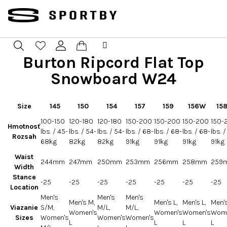
Prejsť
na
obsah
Burton Ripcord Flat Top
Nákupný
Hľadať
Prihlásenie
Snowboard W24
košík
Size
145
150
154
157
159
156W
15
100-150
120-180
120-180
150-200
150-200
150-200
150-
Hmotnosť
lbs. / 45-
lbs. / 54-
lbs. / 54-
lbs. / 68-
lbs. / 68-
lbs. / 68-
lbs. 
Rozsah
68kg
82kg
82kg
91kg
91kg
91kg
91kg
Waist
244mm
247mm
250mm
253mm
256mm
258mm
259
Width
Stance
-25
-25
-25
-25
-25
-25
-25
Location
Men's
Men's
Men's
Men's M,
Men's L,
Men's L,
Men's
Viazanie
S/M,
M/L,
M/L,
Women's
Women's
Women's
Wome
Sizes
Women's
Women's
Women's
L
L
L
L