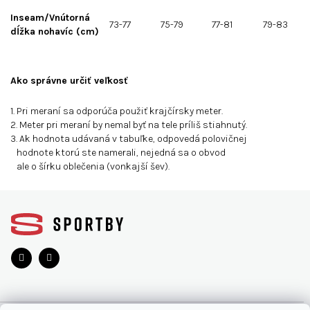
Inseam/Vnútorná
73-77
75-79
77-81
79-83
dĺžka nohavíc (cm)
Ako správne určiť veľkosť
1. Pri meraní sa odporúča použiť krajčírsky meter.
2. Meter pri meraní by nemal byť na tele príliš stiahnutý.
3. Ak hodnota udávaná v tabuľke, odpovedá polovičnej
hodnote ktorú ste namerali, nejedná sa o obvod
ale o šírku oblečenia (vonkajší šev).
Z
á
p
ä
t
i
e