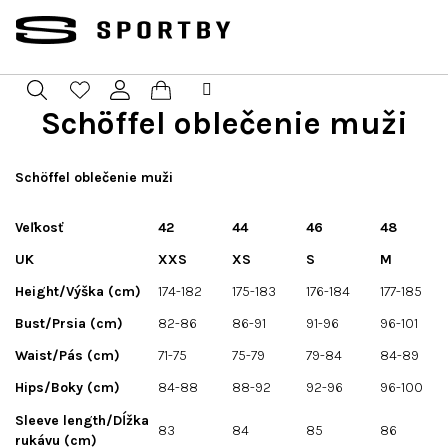
Prejsť
na
obsah
Schöffel oblečenie muži
Nákupný
Hľadať
Prihlásenie
košík
Schöffel oblečenie muži
Veľkosť
42
44
46
48
UK
XXS
XS
S
M
Height/Výška (cm)
174-182
175-183
176-184
177-185
Bust/Prsia (cm)
82-86
86-91
91-96
96-101
Waist/Pás (cm)
71-75
75-79
79-84
84-89
Hips/Boky (cm)
84-88
88-92
92-96
96-100
Sleeve length/Dĺžka
83
84
85
86
rukávu (cm)