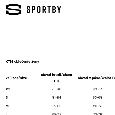
Prejsť
na
obsah
KTM oblečenie ženy
obvod hrudi/chest
Veľkosť/size
obvod v páse/waist (
(B)
XS
76-80
60-64
S
81-84
65-68
M
85-88
69-72
L
89-92
73-76