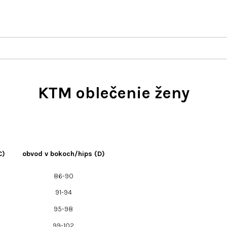
KTM oblečenie ženy
C)
obvod v bokoch/hips (D)
86-90
91-94
95-98
99-102