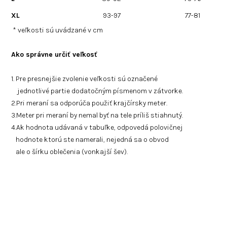
XL
93-97
77-81
* veľkosti sú uvádzané v cm
Ako správne určiť veľkosť
1. Pre presnejšie zvolenie veľkosti sú označené
jednotlivé partie dodatočným písmenom v zátvorke.
2.Pri meraní sa odporúča použiť krajčírsky meter.
3.Meter pri meraní by nemal byť na tele príliš stiahnutý.
4.Ak hodnota udávaná v tabuľke, odpovedá polovičnej
hodnote ktorú ste namerali, nejedná sa o obvod
ale o šírku oblečenia (vonkajší šev).