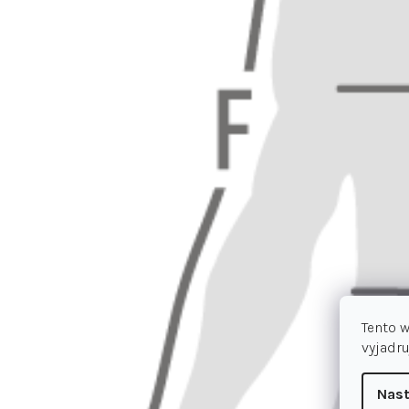
Tento 
vyjadru
Nast