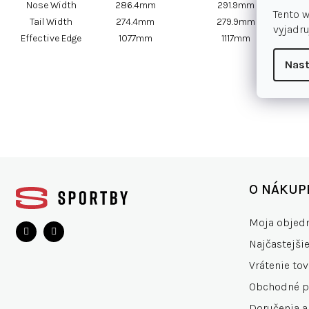
Nose Width
286.4mm
291.9mm
Tento 
Tail Width
274.4mm
279.9mm
vyjadru
Effective Edge
1077mm
1117mm
Nast
Z
á
O NÁKUP
p
ä
Moja objed
t
Najčastejši
i
e
Vrátenie tov
Obchodné 
Doručenia a