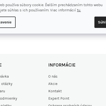
297.4mm
304.9mm
312.4mm
web používa súbory cookie. Ďalším prechádzaním tohto webu
285.4mm
292.9mm
300.4mm
jete súhlas s ich používaním. Viac informácií
tu.
1157mm
1197mm
1237mm
avenie
Súh
E
INFORMÁCIE
návka
O nás
e otázky
Akcie
aru
Kontakt
podmienky
Expert Point
 platby
Ochrana osobných údajov