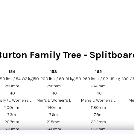
Burton Family Tree - Splitboar
154
158
162
80 lbs. / 54-82 kg
150-200 lbs. / 68-91 kg
180-260 lbs.+ / 82-118 kg+
180-26
250mm
256mm
262mm
-40
-40
-40
s M/L, Women's L
Men's L, Women's L
Men's L, Women's L
Me
1100mm
1140mm
1180mm
7.3m
7.6m
7.8m
20.7mm
21.5mm
22.2mm
530mm
560mm
560mm