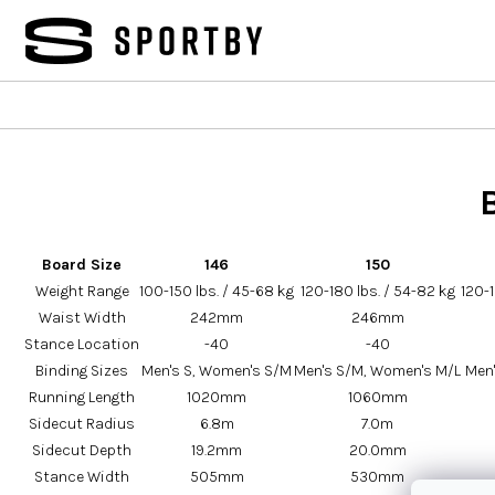
Prejsť
na
obsah
Board Size
146
150
Weight Range
100-150 lbs. / 45-68 kg
120-180 lbs. / 54-82 kg
120-1
Waist Width
242mm
246mm
Stance Location
-40
-40
Binding Sizes
Men's S, Women's S/M
Men's S/M, Women's M/L
Men'
Running Length
1020mm
1060mm
Sidecut Radius
6.8m
7.0m
Sidecut Depth
19.2mm
20.0mm
Stance Width
505mm
530mm