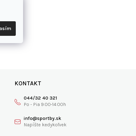
322.7mm
310.7mm
1297mm
lasím
KONTAKT
044/32 40 321
info@sportby.sk