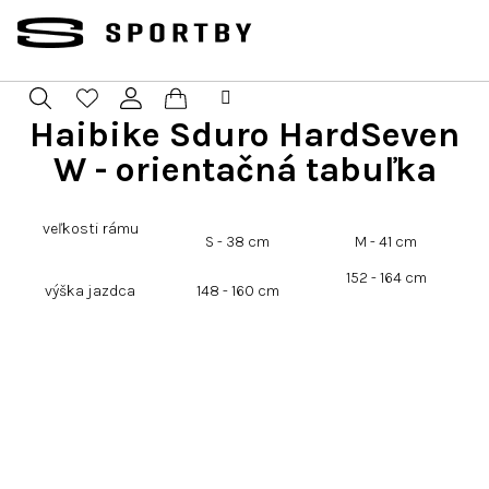
Prejsť
na
obsah
Haibike Sduro HardSeven
Nákupný
Hľadať
Prihlásenie
W - orientačná tabuľka
košík
veľkosti rámu
S - 38 cm
M - 41 cm
152 - 164 cm
výška jazdca
148 - 160 cm