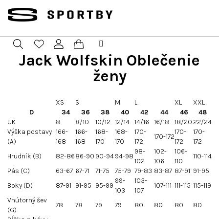
Prejsť
na
obsah
Jack Wolfskin Oblečenie
Nákupný
Hľadať
Prihlásenie
ženy
košík
XS
S
M
L
XL
XXL
D
34
36
38
40
42
44
46
48
UK
8
8/10
10/12
12/14
14/16
16/18
18/20
22/24
Výška postavy
166-
166-
168-
168-
170-
170-
170-
170-172
(A)
168
168
170
170
172
172
172
98-
102-
106-
Hrudník (B)
82-86
86-90
90-94
94-98
110-114
102
106
110
Pás (C)
63-67
67-71
71-75
75-79
79-83
83-87
87-91
91-95
99-
103-
Boky (D)
87-91
91-95
95-99
107-111
111-115
115-119
103
107
Vnútorný šev
78
78
79
79
80
80
80
80
(G)