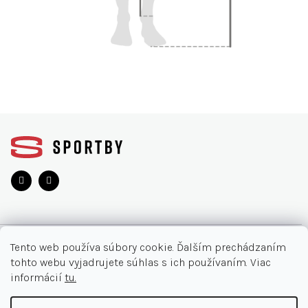
Z
á
p
ä
t
i
e
O NÁKUPE
Tento web používa súbory cookie. Ďalším prechádzaním
tohto webu vyjadrujete súhlas s ich používaním. Viac
Moja objednávka
INFORMÁCIE
informácií
tu.
Najčastejšie otázky