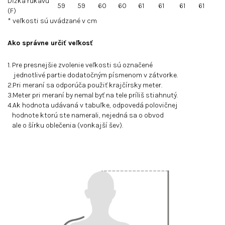
Dĺžka rukávu
59
59
60
60
61
61
61
61
(F)
* veľkosti sú uvádzané v cm
Ako správne určiť veľkosť
1. Pre presnejšie zvolenie veľkosti sú označené
jednotlivé partie dodatočným písmenom v zátvorke.
2.Pri meraní sa odporúča použiť krajčírsky meter.
3.Meter pri meraní by nemal byť na tele príliš stiahnutý.
4.Ak hodnota udávaná v tabuľke, odpovedá polovičnej
hodnote ktorú ste namerali, nejedná sa o obvod
ale o šírku oblečenia (vonkajší šev).