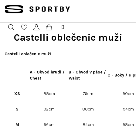
Prejsť
na
obsah
Castelli oblečenie muži
Nákupný
Hľadať
Prihlásenie
košík
Castelli oblečenie muži
A - Obvod hrudi /
B - Obvod v páse /
C - Boky / Hip
Chest
Waist
XS
88cm
76cm
90cm
S
92cm
80cm
94cm
M
96cm
84cm
98cm