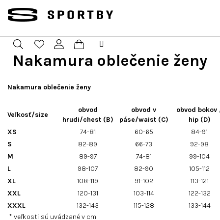
Prejsť
na
obsah
Nakamura oblečenie ženy
Nákupný
Hľadať
Prihlásenie
košík
Nakamura oblečenie ženy
obvod
obvod v
obvod bokov 
Veľkosť/size
hrudi/chest (B)
páse/waist (C)
hip (D)
XS
74-81
60-65
84-91
S
82-89
66-73
92-98
M
89-97
74-81
99-104
L
98-107
82-90
105-112
XL
108-119
91-102
113-121
XXL
120-131
103-114
122-132
XXXL
132-143
115-128
133-144
* veľkosti sú uvádzané v cm