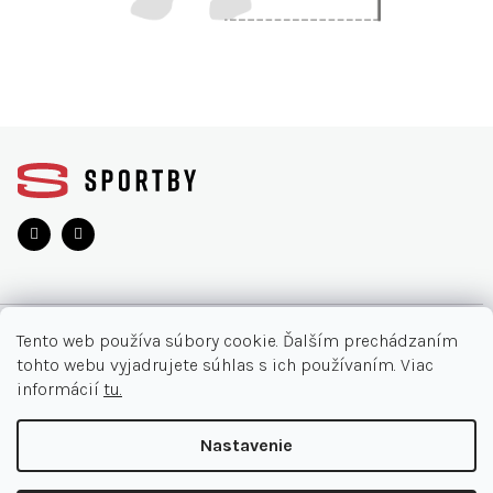
Z
á
p
ä
t
i
e
O NÁKUPE
Tento web používa súbory cookie. Ďalším prechádzaním
tohto webu vyjadrujete súhlas s ich používaním. Viac
Moja objednávka
INFORMÁCIE
informácií
tu.
Najčastejšie otázky
O nás
KONTAKT
Nastavenie
Vrátenie tovaru
Akcie
Obchodné podmienky