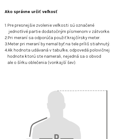
Ako správne určiť veľkosť
1. Pre presnejšie zvolenie veľkosti sú označené
jednotlivé partie dodatočným písmenom v zátvorke.
2.Pri meraní sa odporúča použiť krajčírsky meter.
3.Meter pri meraní by nemal byť na tele príliš stiahnutý.
4.Ak hodnota udávaná v tabuľke, odpovedá polovičnej
hodnote ktorú ste namerali, nejedná sa o obvod
ale o šírku oblečenia (vonkajší šev).