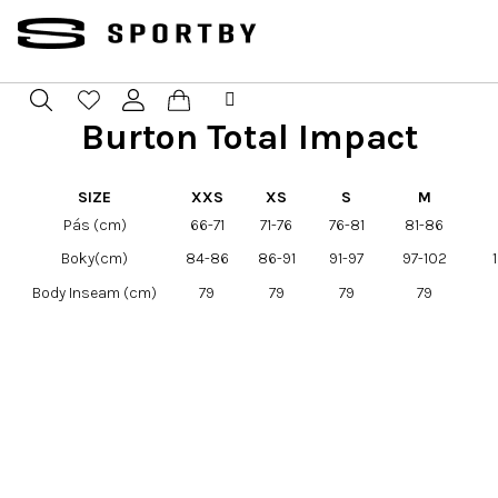
Prejsť
na
obsah
Burton Total Impact
Nákupný
Hľadať
Prihlásenie
košík
SIZE
XXS
XS
S
M
Pás (cm)
66-71
71-76
76-81
81-86
Boky(cm)
84-86
86-91
91-97
97-102
Body Inseam (cm)
79
79
79
79