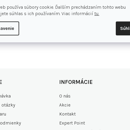
web používa súbory cookie. Ďalším prechádzaním tohto webu
jete súhlas s ich používaním. Viac informácií
tu.
avenie
Súh
E
INFORMÁCIE
návka
O nás
e otázky
Akcie
aru
Kontakt
podmienky
Expert Point