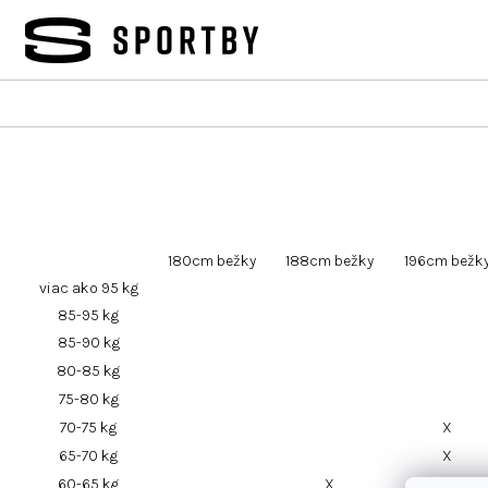
Prejsť
na
obsah
180cm bežky
188cm bežky
196cm bežk
viac ako 95 kg
85-95 kg
85-90 kg
80-85 kg
75-80 kg
70-75 kg
X
65-70 kg
X
60-65 kg
X
X