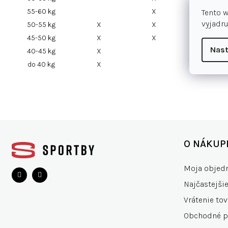
55-60 kg
X
X
Tento 
vyjadru
50-55 kg
X
X
45-50 kg
X
X
Nast
40-45 kg
X
do 40 kg
X
Z
á
O NÁKUP
p
ä
Moja objed
t
Najčastejši
i
e
Vrátenie tov
Obchodné 