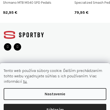
Shimano MTB M540 SPD Pedals
Specialized Smash Ped
92,95 €
79,95 €
Z
á
p
ä
t
i
e
O NÁKUPE
Tento web používa súbory cookie. Ďalším prechádzaním
tohto webu vyjadrujete súhlas s ich používaním. Viac
Moja objednávka
INFORMÁCIE
informácií
tu.
Najčastejšie otázky
O nás
KONTAKT
Nastavenie
Vrátenie tovaru
Akcie
Obchodné podmienky
044/32 40 321
Copyright 2026
SPORTBY.SK
. Všetky práva vyhradené.
Kontakt
Súhlasím