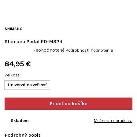
SHIMANO
Shimano Pedal PD-M324
Priemerné
Neohodnotené
Podrobnosti hodnotenia
hodnotenie
produktu
84,95 €
je
Jednotková
0,0
Veľkosť
cena:
z
Univerzálna veľkosť
5
hviezdičiek.
Skladom
Možnosti doručenia
Podrobný popis