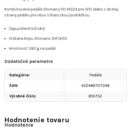
Kombinované
pedále Shimano PD-M324
pre SPD alebo z druhej
strany pedálu pre obuv s klasickou podrážkou.
Z
apuzdrené ložiská
Vrátane klipu Shimano SM SH55
Hmotnosť: 260 g na pedál
Dodatočné parametre
Kategória
:
Pedále
EAN
:
452466707246
Výrobné číslo
:
810752
Hodnotenie tovaru