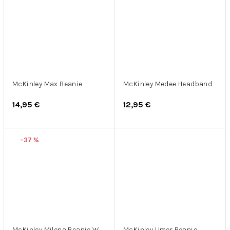
McKinley Max Beanie
McKinley Medee Headband
14,95 €
12,95 €
–37 %
McKinley Milena Beanie W
McKinley Umer Beanie