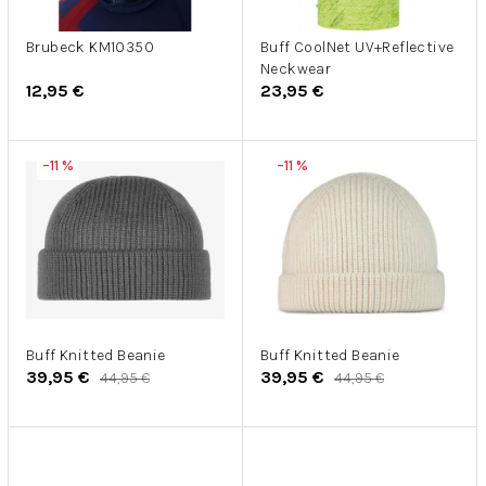
r
u
o
k
d
Brubeck KM10350
Buff CoolNet UV+Reflective
t
Neckwear
u
o
12,95 €
23,95 €
k
v
t
o
–11 %
–11 %
v
Buff Knitted Beanie
Buff Knitted Beanie
39,95 €
39,95 €
44,95 €
44,95 €