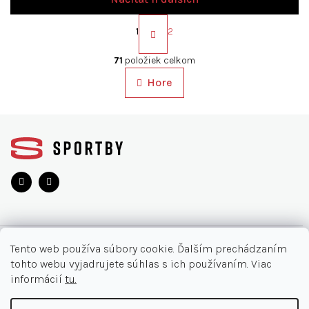
S
t
1
2
r
O
á
v
71
položiek celkom
n
l
k
Hore
á
o
d
v
a
a
Z
c
n
á
i
i
p
e
e
ä
p
r
t
v
i
k
e
y
v
O NÁKUPE
Tento web používa súbory cookie. Ďalším prechádzaním
ý
tohto webu vyjadrujete súhlas s ich používaním. Viac
p
Moja objednávka
INFORMÁCIE
informácií
tu.
i
s
Najčastejšie otázky
u