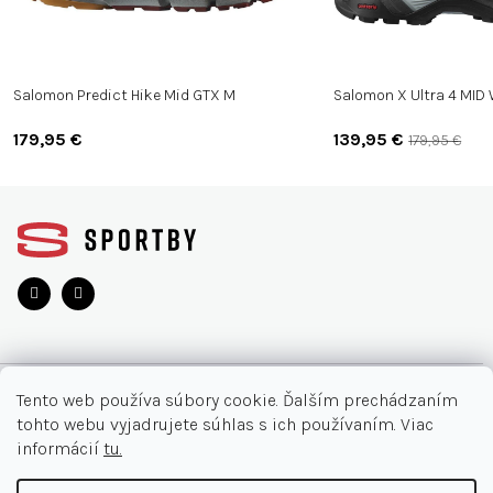
Salomon Predict Hike Mid GTX M
Salomon X Ultra 4 MID
179,95 €
139,95 €
179,95 €
Z
á
p
ä
t
i
e
O NÁKUPE
Tento web používa súbory cookie. Ďalším prechádzaním
tohto webu vyjadrujete súhlas s ich používaním. Viac
Moja objednávka
INFORMÁCIE
informácií
tu.
Najčastejšie otázky