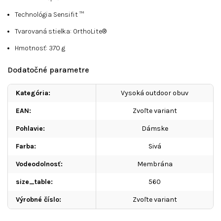
Technológia Sensifit ™
Tvarovaná stielka: OrthoLite®
Hmotnosť: 370 g
Dodatočné parametre
Kategória
:
Vysoká outdoor obuv
EAN
:
Zvoľte variant
Pohlavie
:
Dámske
Farba
:
Sivá
Vodeodolnosť
:
Membrána
size_table
:
560
Výrobné číslo
:
Zvoľte variant