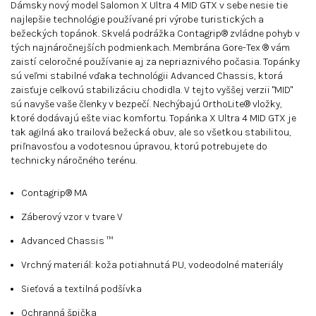
Dámsky nový model Salomon X Ultra 4 MID GTX v sebe nesie tie
najlepšie technológie používané pri výrobe turistických a
bežeckých topánok. Skvelá podrážka Contagrip® zvládne pohyb v
tých najnáročnejších podmienkach. Membrána Gore-Tex ® vám
zaistí celoročné používanie aj za nepriaznivého počasia. Topánky
sú veľmi stabilné vďaka technológii Advanced Chassis, ktorá
zaisťuje celkovú stabilizáciu chodidla. V tejto vyššej verzii "MID"
sú navyše vaše členky v bezpečí. Nechýbajú OrthoLite® vložky,
ktoré dodávajú ešte viac komfortu. Topánka X Ultra 4 MID GTX je
tak agilná ako trailová bežecká obuv, ale so všetkou stabilitou,
priľnavosťou a vodotesnou úpravou, ktorú potrebujete do
technicky náročného terénu.
Contagrip® MA
Záberový vzor v tvare V
Advanced Chassis ™
Vrchný materiál: koža potiahnutá PU, vodeodolné materiály
Sieťová a textilná podšívka
Ochranná špička