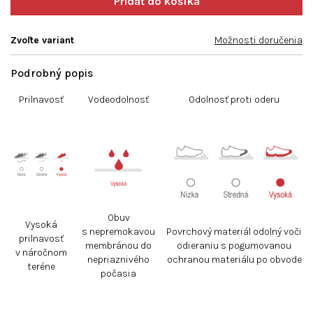
Zvoľte variant
Možnosti doručenia
Podrobný popis
Prilnavosť
Vodeodolnosť
Odolnosť proti oderu
Obuv
Vysoká
s nepremokavou
Povrchový materiál odolný voči
prilnavosť
membránou do
odieraniu s pogumovanou
v náročnom
nepriaznivého
ochranou materiálu po obvode
teréne
počasia