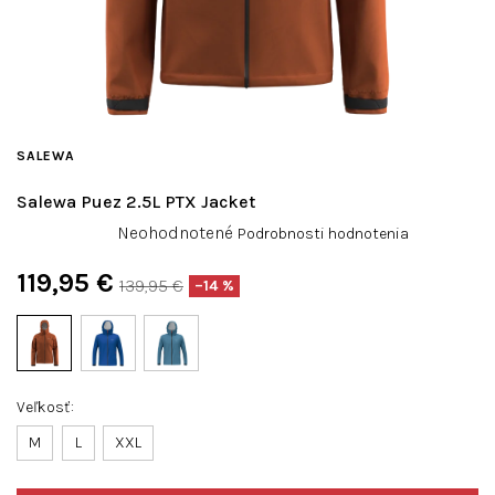
SALEWA
Salewa Puez 2.5L PTX Jacket
Priemerné
Neohodnotené
Podrobnosti hodnotenia
hodnotenie
produktu
119,95 €
139,95 €
–14 %
je
Jednotková
0,0
cena:
z
5
hviezdičiek.
Veľkosť
M
L
XXL