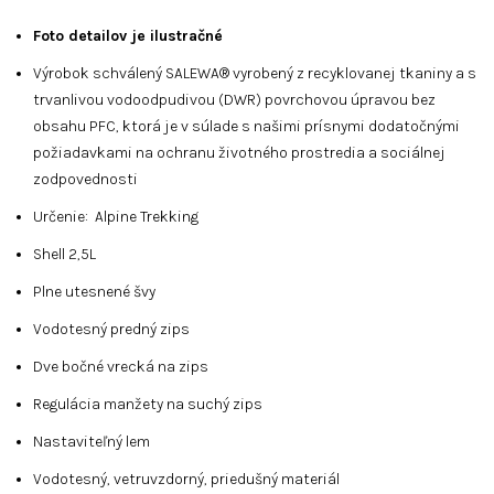
Foto detailov je ilustračné
Výrobok schválený SALEWA® vyrobený z recyklovanej tkaniny a s
trvanlivou vodoodpudivou (DWR) povrchovou úpravou bez
obsahu PFC, ktorá je v súlade s našimi prísnymi dodatočnými
požiadavkami na ochranu životného prostredia a sociálnej
zodpovednosti
Určenie:
Alpine Trekking
Shell 2,5L
Plne utesnené švy
Vodotesný predný zips
Dve bočné vrecká na zips
Regulácia manžety na suchý zips
Nastaviteľný lem
Vodotesný, vetruvzdorný, priedušný materiál