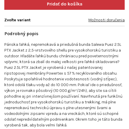
Zvoľte variant
Možnosti doručenia
Podrobný popis
Pánska ľahká, nepremokavá a priedušná bunda Salewa Puez 2.5L
PTX Jacket z 2,5-vrstvového shellu pre vysokohorskú turistiku a
outdoor. Hľadáte ľahkú bundu chrániacu pred poveternostnými
vplyvmi, ktorá sa zbalí do malej veľkosti pre ľahké skladovanie?
Puez 2.5L PTX Jacket je vyrobená z našej patentovanej
ripstopovej membrány Powertex s 57 % recyklovaného obsahu.
Poskytuje spoľahlivé hodnotenie vodotesnosti (vodný stĺpec),
ktoré odolá tlaku vody až do 10 000 mm. Pokiaľ ide o priedušnosť,
výkon je rovnako pôsobivý (10 000 g/m²/24h), aby ste sa cítili
pohodlne aj pri intenzívnejšom používaní. Navrhnutá pre funkčnú
jednoduchosť pre vysokohorskú turistiku a trekking, má plne
nepremokavú technickú úpravu s plne utesnenými švami a
vodeodolnými zipsami vpredu a na vreckách, ktoré sú schopné
odolať nepredvídateľným podmienkam. Okrem toho je táto bunda
vyrobená tak, aby bola veľmi ľahká.