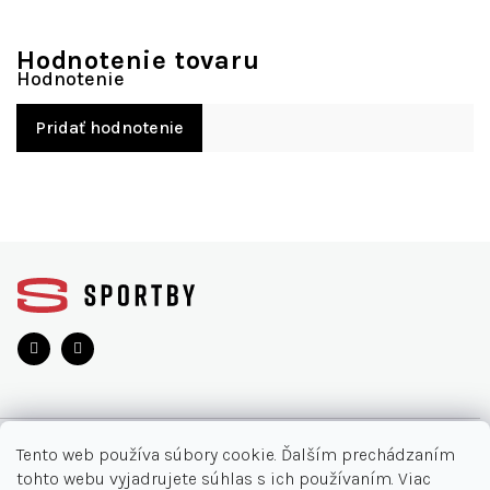
Hodnotenie tovaru
Pridať hodnotenie
Z
á
p
ä
t
i
e
O NÁKUPE
Tento web používa súbory cookie. Ďalším prechádzaním
tohto webu vyjadrujete súhlas s ich používaním. Viac