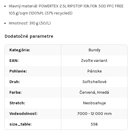
Hlavný materiál: POWERTEX 2.5L RIPSTOP 10k/10k 50D PFC FREE
105 g/sqm (100%PL (57% recycled))
Hmotnosť:
310
g
(50/L)
Dodatočné parametre
Kategória
:
Bundy
EAN
:
Zvoľte variant
Pohlavie
:
Pánske
Druh
:
Softshellové
Farba
:
Červená
,
Hnedá
Stretch
:
Neobsahuje
Vodeodolnosť
:
7000 - 12 000 mm
size_table
:
556