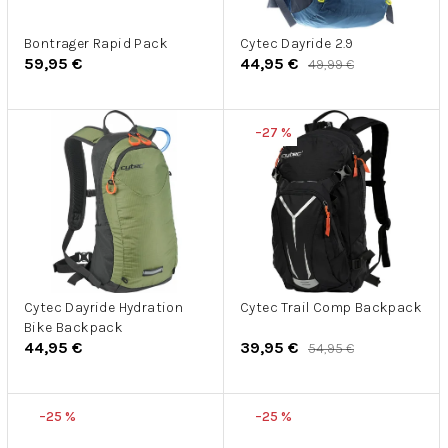
r
u
o
k
d
Bontrager Rapid Pack
Cytec Dayride 2.9
t
59,95 €
44,95 €
49,99 €
u
o
k
v
t
–27 %
o
v
Cytec Dayride Hydration
Cytec Trail Comp Backpack
Bike Backpack
44,95 €
39,95 €
54,95 €
–25 %
–25 %