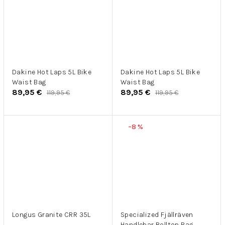
Dakine Hot Laps 5L Bike
Dakine Hot Laps 5L Bike
Waist Bag
Waist Bag
89,95 €
89,95 €
119,95 €
119,95 €
–8 %
Longus Granite CRR 35L
Specialized Fjällräven
Handlebar Rolltop Bag