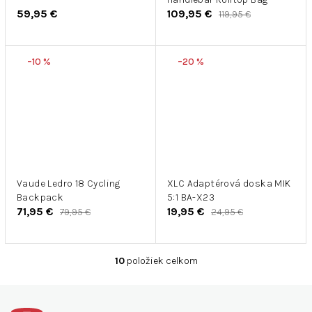
59,95 €
109,95 €
119,95 €
–10 %
–20 %
Vaude Ledro 18 Cycling
XLC Adaptérová doska MIK
Backpack
5:1 BA-X23
71,95 €
19,95 €
79,95 €
24,95 €
10
položiek celkom
O
v
Z
l
á
á