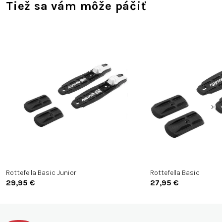
Tiež sa vám môže páčiť
Rottefella Basic Junior
Rottefella Basic
29,95 €
27,95 €
Z
á