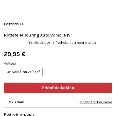
ROTTEFELLA
Rottefella Touring Auto Combi NIS
Priemerné
Neohodnotené
Podrobnosti hodnotenia
hodnotenie
produktu
29,95 €
je
Jednotková
0,0
Veľkosť
cena:
z
Univerzálna veľkosť
5
hviezdičiek.
Skladom
Možnosti doručenia
Podrobný popis