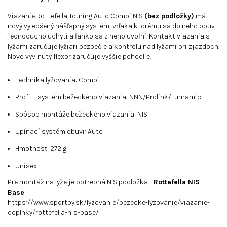
Viazanie Rottefella Touring Auto Combi NIS
(bez podložky)
má
nový vylepšený nášľapný systém, vďaka ktorému sa do neho obuv
jednoducho uchytí a ľahko sa z neho uvoľní. Kontakt viazania s
lyžami zaručuje lyžiari bezpečie a kontrolu nad lyžami pri zjazdoch.
Novo vyvinutý flexor zaručuje vyššie pohodlie.
Technika lyžovania: Combi
Profil - systém bežeckého viazania: NNN/Prolink/Turnamic
Spôsob montáže bežeckého viazania: NIS
Upínací systém obuvi: Auto
Hmotnosť: 272 g
Unisex
Pre montáž na lyže je potrebná NIS podložka -
Rottefella NIS
Base
:
https://www.sportby.sk/lyzovanie/bezecke-lyzovanie/viazanie-
doplnky/rottefella-nis-base/