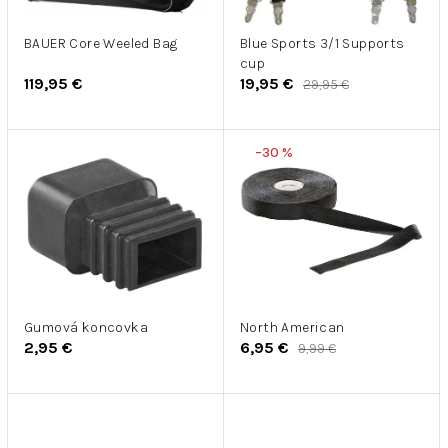
r
u
o
k
d
BAUER Core Weeled Bag
Blue Sports 3/1 Supports
t
cup
u
o
119,95 €
19,95 €
29,95 €
k
v
t
o
–30 %
v
Gumová koncovka
North American
2,95 €
6,95 €
9,99 €