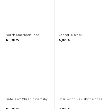
North American Tape
Raptor-X black
12,95 €
4,95 €
SafeJawz Chránič na zuby
Sher-wood Návleky na nože
12,95 €
9,95 €