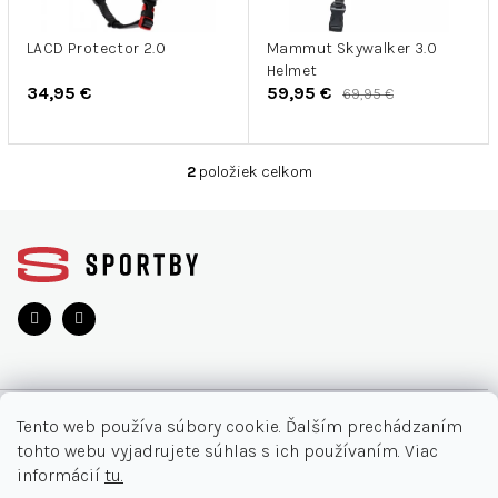
r
u
o
k
d
LACD Protector 2.0
Mammut Skywalker 3.0
t
Helmet
u
o
34,95 €
59,95 €
69,95 €
k
v
t
o
2
položiek celkom
O
v
v
Z
l
á
á
d
p
a
ä
c
t
i
i
e
e
p
r
O NÁKUPE
v
Tento web používa súbory cookie. Ďalším prechádzaním
k
tohto webu vyjadrujete súhlas s ich používaním. Viac
y
Moja objednávka
INFORMÁCIE
informácií
tu.
v