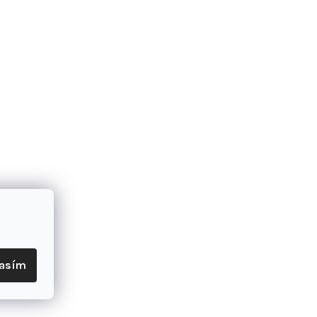
ad, integrované vedenie káblov, kónická hlavová trubka
ol
bon
bjímka 31,8 mm
31,8 mm
ntegrovaný
.
Kotúč, 140 mm
Kotúč, 140 mm
lasím