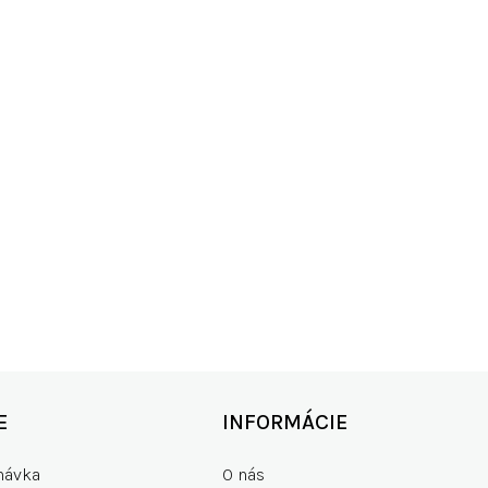
Hodnotenie tovar
Pridať hodnotenie
KO SKLADOM
RÝCHLE DOD
00+ produktov
zdarma od 15
E
INFORMÁCIE
návka
O nás