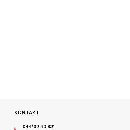
u
ANIE
SKVELÁ PODPORA
0€
vyspovedajte nás
KONTAKT
044/32 40 321