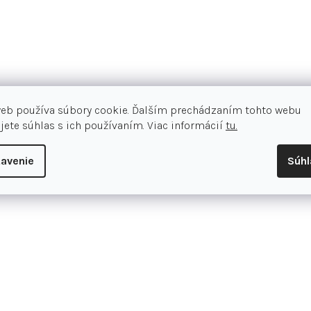
ochranu proti nárazom pri zachovan
starostí so zaväzovaním šnúrok - a
Nová verzia modelu Cloud 6 prináša 
vynikajúcu ventiláciu. Aktualizova
vylepšená Speedboard® pomáha efekt
web používa súbory cookie. Ďalším prechádzaním tohto webu
podpora pri chôdzi robia z tejto ob
jete súhlas s ich používaním. Viac informácií
tu.
na udržateľnosť. Zvršok obsahuje 3
stopu. Priedušná antibakteriálna s
avenie
Súh
Vďaka nepremokavej membráne vá
Aktualizovaná silueta s novými 
Priedušná antibakteriálna sieťo
CloudTec® z peny Zero-Gravity na
Aktualizovaná doska Speedboard
Tvarovaný dizajn päty bezpečne 