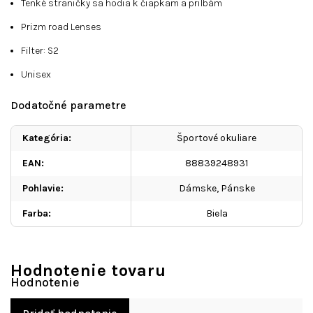
Tenké straničky sa hodia k čiapkam a prilbám
Prizm road Lenses
Filter: S2
Unisex
Dodatočné parametre
Kategória
:
Športové okuliare
EAN
:
88839248931
Pohlavie
:
Dámske, Pánske
Farba
:
Biela
Hodnotenie tovaru