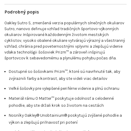
Podrobný popis
Oakley Sutro S, zmenšená verzia populárnych slnečných okuliarov
Sutro, nanovo definuje vzhľad tradičných športovo-výkonných
okuliarov. Inšpirované každodenným životom mestských
cyklistov, vysoko obalené okuliare vytvárajú výrazný a všestranný
vzhľad, chránia pred poveternostnými vplyvmi a zlepšujú videnie
vďaka technológii šošoviek Prizm™ a zároveň inšpirujú
športovcov k sebavedomému a plynulému pohybu počas dňa.
Dostupné so šošovkami Prizm™, ktoré sú navrhnuté tak, aby
zvýraznili farby a kontrast, aby ste videli viac detailov
Veľké šošovky pre vylepšené periférne videnie a plnú ochranu
Materiál rámu O Matter™ poskytuje odolnosť a celodenné
pohodlie, aby ste držali krok so životom na cestách
Nosníky Oakley® Unobtainium® poskytujú zvýšené pohodlie a
výkon a zlepšujú priľnavosť pri potení