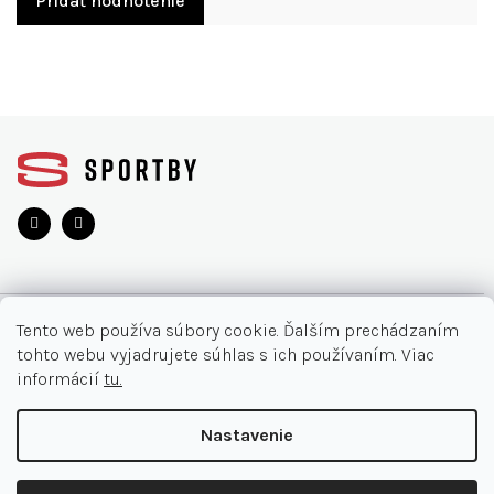
Pridať hodnotenie
Z
á
p
ä
t
i
e
O NÁKUPE
Tento web používa súbory cookie. Ďalším prechádzaním
tohto webu vyjadrujete súhlas s ich používaním. Viac
Moja objednávka
INFORMÁCIE
informácií
tu.
Najčastejšie otázky
O nás
KONTAKT
Nastavenie
Vrátenie tovaru
Akcie
Obchodné podmienky
044/32 40 321
Copyright 2026
SPORTBY.SK
. Všetky práva vyhradené.