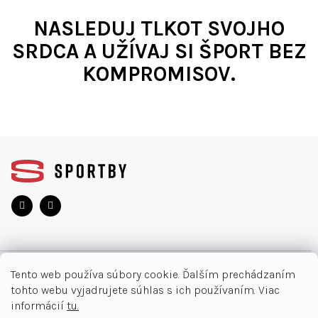
NASLEDUJ TLKOT SVOJHO
SRDCA A UŽÍVAJ SI ŠPORT BEZ
KOMPROMISOV.
Z
á
p
ä
t
i
e
O NÁKUPE
Tento web používa súbory cookie. Ďalším prechádzaním
tohto webu vyjadrujete súhlas s ich používaním. Viac
Moja objednávka
INFORMÁCIE
informácií
tu.