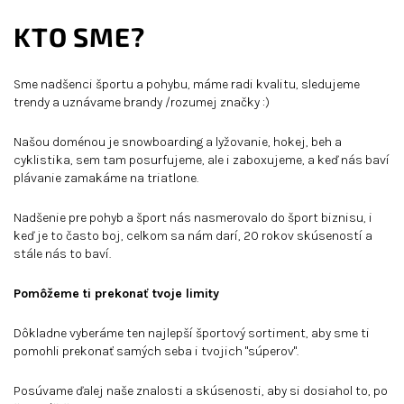
KTO SME?
Sme nadšenci športu a pohybu, máme radi kvalitu, sledujeme
trendy a uznávame brandy /rozumej značky :)
Našou doménou je snowboarding a lyžovanie, hokej, beh a
cyklistika, sem tam posurfujeme, ale i zaboxujeme, a keď nás baví
plávanie zamakáme na triatlone.
Nadšenie pre pohyb a šport nás nasmerovalo do šport biznisu, i
keď je to často boj, celkom sa nám darí, 20 rokov skúseností a
stále nás to baví.
Pom
ôžeme ti prekonať tvoje limity
Dôkladne vyberáme ten najlepší športový sortiment, aby sme ti
pomohli prekonať samých seba i tvojich "súperov".
Posúvame ďalej naše znalosti a skúsenosti, aby si dosiahol to, po