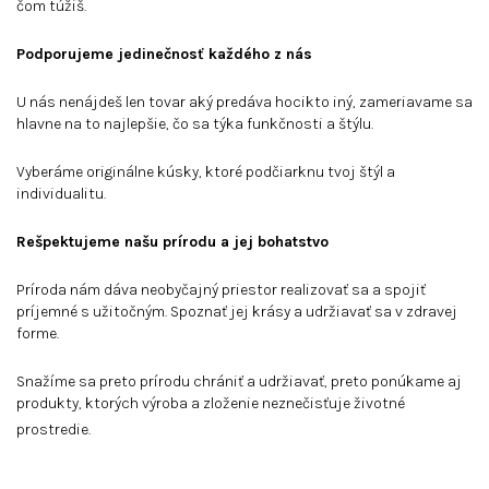
čom túžiš.
Podporujeme jedineč
nos
ť každ
é
ho z nás
U nás nenájdeš len tovar aký predáva hocikto iný, zameriavame sa
hlavne na to najlepšie, čo sa týka funkčnosti a štýlu.
Vyberáme originálne kúsky, ktoré podčiarknu tvoj štýl a
individualitu.
Rešpektujeme našu prírodu a jej bohatstvo
Príroda nám dáva neobyčajný priestor realizovať sa a spojiť
príjemné s užitočným. Spoznať jej krásy a udržiavať sa v zdravej
forme.
Snažíme sa preto prírodu chrániť a udržiavať, preto ponúkame aj
produkty, ktorých výroba a zloženie neznečisťuje životné
prostredie.