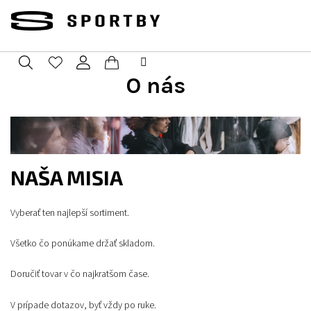
Prejsť
na
obsah
O nás
Nákupný
Hľadať
Prihlásenie
košík
NAŠ
A MISIA
Vyberať ten najlepší sortiment.
Všetko čo ponúkame držať skladom.
Doručiť tovar v čo najkratšom čase.
V prípade dotazov, byť vždy po ruke.