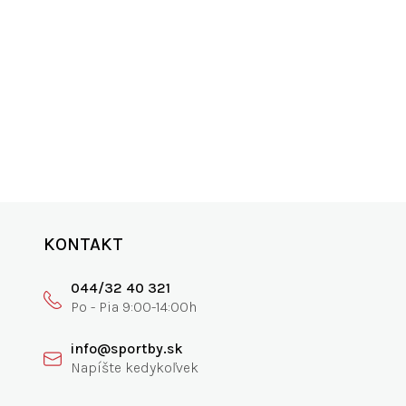
ANIE
SKVELÁ PODPORA
0€
vyspovedajte nás
KONTAKT
044/32 40 321
info@sportby.sk