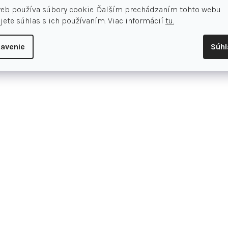
web používa súbory cookie. Ďalším prechádzaním tohto webu
syntetická koža na zvršku poskytuje
jete súhlas s ich používaním. Viac informácií
tu.
Mäkký dotyk: Syntetická koža na 
avenie
Súh
driblovaní pri vysokých rýchlosti
Rýchla trakcia: Plastové platne 
športovcov, ktorí musia meniť p
Jednoduché prispôsobenie: Pohodl
Klasické šnúrky
Na použitie na prírodné a syntet
Polstrovaná stielka
Hodnotenie tovar
Pridať hodnotenie