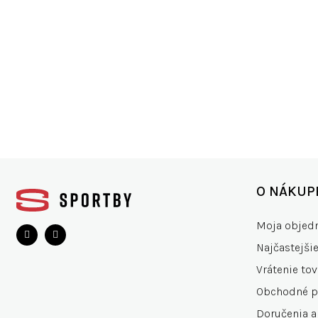
ŠIROKÝ VÝBER
VŠET
200+ značiek
15.0
Z
á
O NÁKUP
p
ä
Moja objed
t
Najčastejši
i
e
Vrátenie tov
Obchodné 
Doručenia a