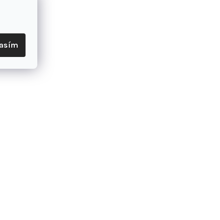
 priľnavosť, keď driblujete vo vysokých rýchlostiach. Čas vzlietnuť.
zvršku má malé textúrované detaily, ktoré poskytujú priľnavosť pre lepš
lasím
ach.
s lisovanými kolíkmi sú určené na skutočnú trávu a ihriská s umelou trá
ovrchy
ná podšívka obopína nohu pre prirodzený, priliehavý pocit.
ické povrchy
u