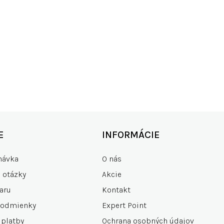
KO SKLADOM
RÝCHLE DOD
00+ produktov
zdarma od 15
E
INFORMÁCIE
návka
O nás
e otázky
Akcie
aru
Kontakt
podmienky
Expert Point
 platby
Ochrana osobných údajov