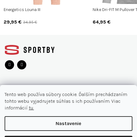
Energetics Louna III
Nike Dri-FIT M Pullover
29,95 €
64,95 €
34,95 €
Z
á
p
ä
t
i
e
O NÁKUPE
Tento web používa súbory cookie. Ďalším prechádzaním
tohto webu vyjadrujete súhlas s ich používaním. Viac
Moja objednávka
INFORMÁCIE
informácií
tu.
Najčastejšie otázky
O nás
KONTAKT
Nastavenie
Vrátenie tovaru
Akcie
Obchodné podmienky