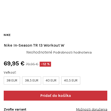
NIKE
Nike In-Season TR 13 Workout W
Priemerné
Neohodnotené
Podrobnosti hodnotenia
hodnotenie
produktu
69,95 €
79,95 €
–12 %
je
Jednotková
0,0
Veľkosť
cena:
z
38 EUR
38,5 EUR
40 EUR
40,5 EUR
5
hviezdičiek.
Zvoľte variant
Možnosti doručenia