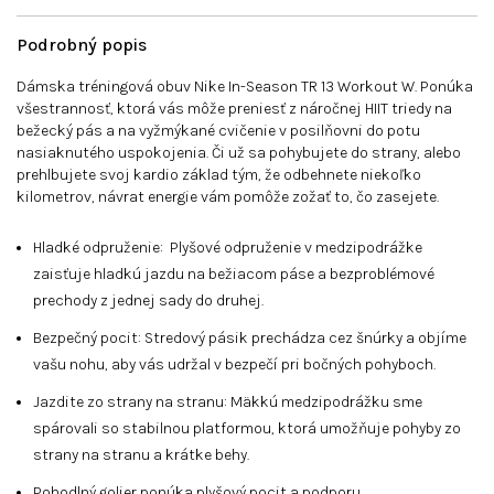
Podrobný popis
Dámska tréningová obuv Nike In-Season TR 13 Workout W. Ponúka
všestrannosť, ktorá vás môže preniesť z náročnej HIIT triedy na
bežecký pás a na vyžmýkané cvičenie v posilňovni do potu
nasiaknutého uspokojenia. Či už sa pohybujete do strany, alebo
prehlbujete svoj kardio základ tým, že odbehnete niekoľko
kilometrov, návrat energie vám pomôže zožať to, čo zasejete.
Hladké odpruženie: Plyšové odpruženie v medzipodrážke
zaisťuje hladkú jazdu na bežiacom páse a bezproblémové
prechody z jednej sady do druhej.
Bezpečný pocit: Stredový pásik prechádza cez šnúrky a objíme
vašu nohu, aby vás udržal v bezpečí pri bočných pohyboch.
Jazdite zo strany na stranu: Mäkkú medzipodrážku sme
spárovali so stabilnou platformou, ktorá umožňuje pohyby zo
strany na stranu a krátke behy.
Pohodlný golier ponúka plyšový pocit a podporu