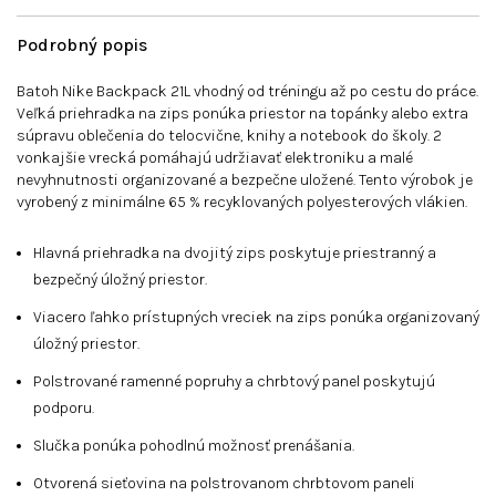
Podrobný popis
Batoh Nike Backpack 21L vhodný od tréningu až po cestu do práce.
Veľká priehradka na zips ponúka priestor na topánky alebo extra
súpravu oblečenia do telocvične, knihy a notebook do školy. 2
vonkajšie vrecká pomáhajú udržiavať elektroniku a malé
nevyhnutnosti organizované a bezpečne uložené. Tento výrobok je
vyrobený z minimálne 65 % recyklovaných polyesterových vlákien.
Hlavná priehradka na dvojitý zips poskytuje priestranný a
bezpečný úložný priestor.
Viacero ľahko prístupných vreciek na zips ponúka organizovaný
úložný priestor.
Polstrované ramenné popruhy a chrbtový panel poskytujú
podporu.
Slučka ponúka pohodlnú možnosť prenášania.
Otvorená sieťovina na polstrovanom chrbtovom paneli