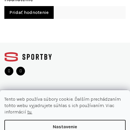
Pridať hodnotenie
Z
á
p
ä
t
i
e
O NÁKUPE
Tento web používa súbory cookie. Ďalším prechádzaním
tohto webu vyjadrujete súhlas s ich používaním. Viac
Moja objednávka
INFORMÁCIE
informácií
tu.
Najčastejšie otázky
O nás
KONTAKT
Nastavenie
Vrátenie tovaru