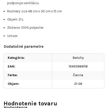
podporuje ventiláciu.
Rozmery: cca 48 cm x 30 cm x 15 cm
Objem: 21 L
Zloženie: 100% polyester
Unisex
Dodatočné parametre
Kategória
:
Batohy
EAN
:
19495868118
Farba
:
Čierna
Objem
:
21-26
Hodnotenie tovaru