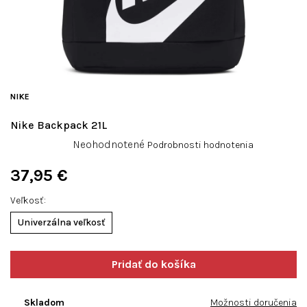
NIKE
Nike Backpack 21L
Priemerné
Neohodnotené
Podrobnosti hodnotenia
hodnotenie
produktu
37,95 €
je
Jednotková
0,0
Veľkosť
cena:
z
Univerzálna veľkosť
5
hviezdičiek.
Skladom
Možnosti doručenia