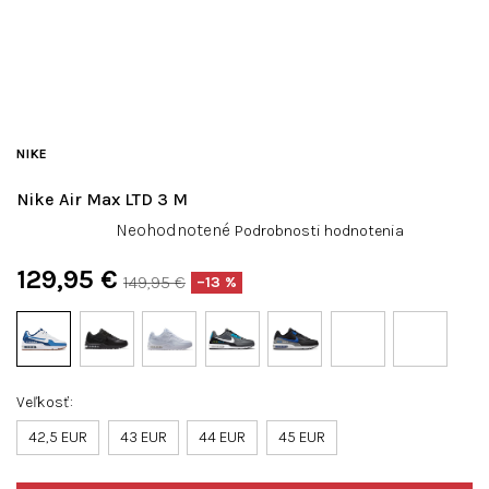
NIKE
Nike Air Max LTD 3 M
Priemerné
Neohodnotené
Podrobnosti hodnotenia
hodnotenie
produktu
129,95 €
149,95 €
–13 %
je
Jednotková
0,0
cena:
z
5
hviezdičiek.
Veľkosť
42,5 EUR
43 EUR
44 EUR
45 EUR