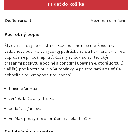
Zvoľte variant
Možnosti doručenia
Podrobný popis
Štýlové tenisky do mesta na každodenné nosenie. Špeciálna
vzduchová bublina vo vysokej podrážke zaistí komfort, tlmenie a
odpruženie pri došliapnutí. Kožený zvršok so syntetickými
presahmi poskytuje odolné a pohodlné upevnenie, ktoré udržujú
váš štýl pod kontrolou. Golier topánky je polstrovaný a zaisťuje
pohodlie a príjemný pocit pri nosení.
tlmenie Air Max
zvršok: koža a syntetika
podošva: gumová
Air Max: poskytuje odpruženie v oblasti päty
Dodatočné parametre