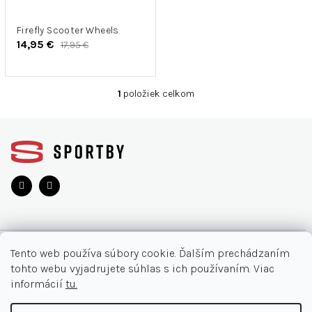
r
u
o
k
d
Firefly Scooter Wheels
t
14,95 €
17,95 €
u
o
k
v
t
1
položiek celkom
o
O
v
v
Z
l
á
á
d
p
a
ä
c
t
i
i
e
e
p
r
O NÁKUPE
v
Tento web používa súbory cookie. Ďalším prechádzaním
k
tohto webu vyjadrujete súhlas s ich používaním. Viac
y
Moja objednávka
INFORMÁCIE
informácií
tu.
v
Najčastejšie otázky
ý