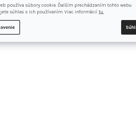
s technológiou Dry Plus účinne odvá
web používa súbory cookie. Ďalším prechádzaním tohto webu
farebné možnosti. Jednoduchý strih
jete súhlas s ich používaním. Viac informácií
tu.
Materiál: 95 % polyamid, 5 % elas
avenie
Súh
DryPlus ECO
Certifikácia Oeko-Tex
Bezšvové
Súprava pozostávajúca z trička 
Elastické
Pohodlná telesná klíma
Hodnotenie tovar
Pridať hodnotenie