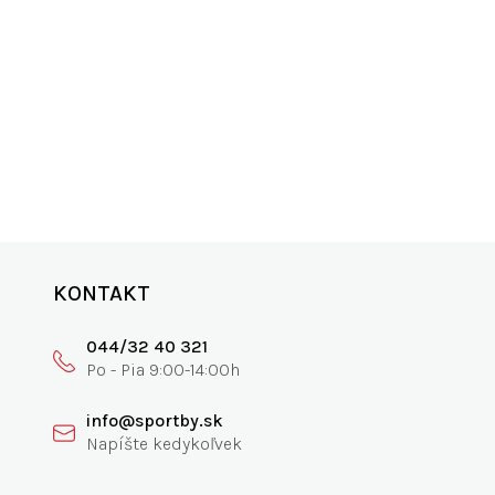
ANIE
SKVELÁ PODPORA
0€
vyspovedajte nás
KONTAKT
044/32 40 321
info@sportby.sk