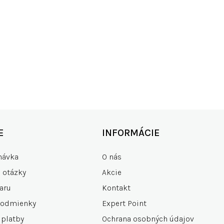
KO SKLADOM
RÝCHLE DOD
00+ produktov
zdarma od 15
E
INFORMÁCIE
návka
O nás
e otázky
Akcie
aru
Kontakt
podmienky
Expert Point
 platby
Ochrana osobných údajov