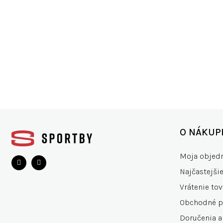
ŠIROKÝ VÝBER
VŠET
200+ značiek
15.0
Z
á
O NÁKUP
p
ä
Moja objed
t
Najčastejši
i
e
Vrátenie tov
Obchodné 
Doručenia a