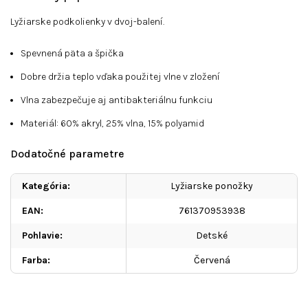
Lyžiarske podkolienky v dvoj-balení.
Spevnená päta a špička
Dobre držia teplo vďaka použitej vlne v zložení
Vlna zabezpečuje aj antibakteriálnu funkciu
Materiál: 60% akryl, 25% vlna, 15% polyamid
Dodatočné parametre
Kategória
:
Lyžiarske ponožky
EAN
:
761370953938
Pohlavie
:
Detské
Farba
:
Červená