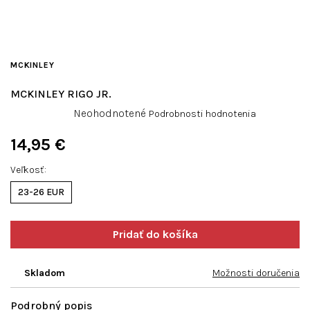
MCKINLEY
MCKINLEY RIGO JR.
Priemerné
Neohodnotené
Podrobnosti hodnotenia
hodnotenie
produktu
14,95 €
je
Jednotková
0,0
Veľkosť
cena:
z
23-26 EUR
5
hviezdičiek.
Skladom
Možnosti doručenia
Podrobný popis