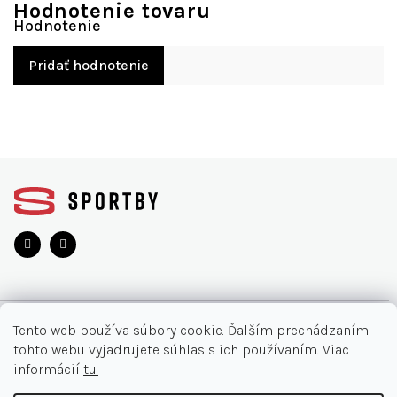
Hodnotenie tovaru
Pridať hodnotenie
Z
á
p
ä
t
i
e
O NÁKUPE
Tento web používa súbory cookie. Ďalším prechádzaním
tohto webu vyjadrujete súhlas s ich používaním. Viac
Moja objednávka
INFORMÁCIE
informácií
tu.
Najčastejšie otázky