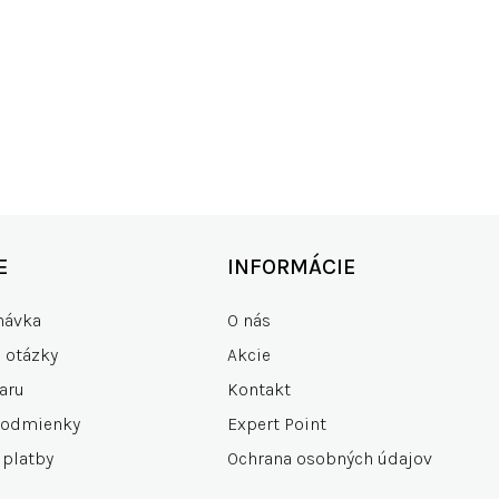
KO SKLADOM
RÝCHLE DOD
00+ produktov
zdarma od 15
E
INFORMÁCIE
návka
O nás
e otázky
Akcie
aru
Kontakt
podmienky
Expert Point
 platby
Ochrana osobných údajov