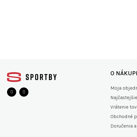
ŠIROKÝ VÝBER
VŠET
200+ značiek
15.0
Z
á
O NÁKUP
p
ä
Moja objed
t
Najčastejši
i
e
Vrátenie tov
Obchodné 
Doručenia a