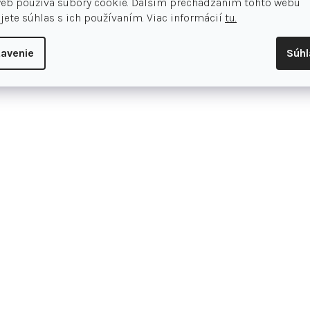
web používa súbory cookie. Ďalším prechádzaním tohto webu
teple. Mäkký flísový materiál a elas
jete súhlas s ich používaním. Viac informácií
tu.
pohodlie. Praktické vrecko na hrudi
avenie
Súh
Foto zadnej strany je ilustračn
Materiál: 100 % polyesterový flís
Regular fit
Vrecko na hrudi s logom McKinle
Chránič brady
Elastický lem a manžety
Hodnotenie tovar
Pridať hodnotenie