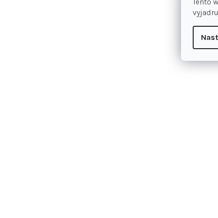
Tento 
vyjadru
Nast