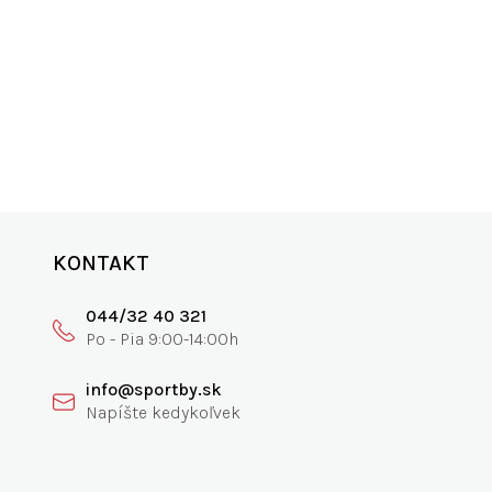
ANIE
SKVELÁ PODPORA
0€
vyspovedajte nás
KONTAKT
044/32 40 321
info@sportby.sk