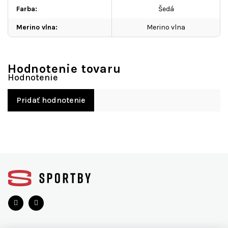
Farba
:
Šedá
Merino vlna
:
Merino vlna
Hodnotenie tovaru
Pridať hodnotenie
Z
á
p
ä
t
i