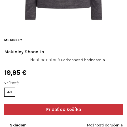
MCKINLEY
Mckinley Shane Ls
Priemerné
Neohodnotené
Podrobnosti hodnotenia
hodnotenie
produktu
19,95 €
je
Jednotková
0,0
Veľkosť
cena:
z
48
5
hviezdičiek.
Skladom
Možnosti doručenia